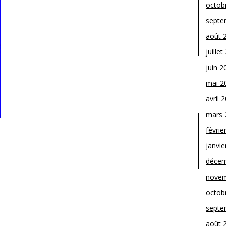
octob
septe
août 
juille
juin 2
mai 2
avril 
mars 
févrie
janvie
décem
novem
octob
septe
août 