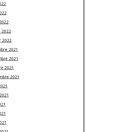
022
2022
2022
r 2022
r 2022
bre 2021
bre 2021
re 2021
mbre 2021
2021
t 2021
021
021
2021
2021