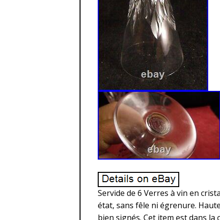
Servide de 6 Verres à vin en cris
état, sans fêle ni égrenure. Hauteu
bien signés. Cet item est dans la