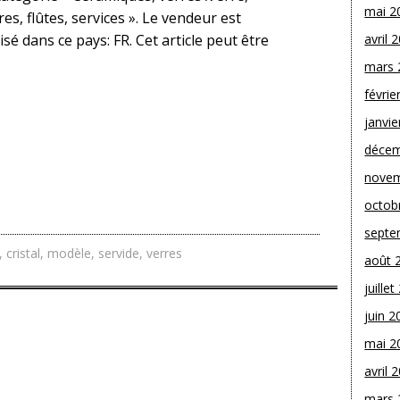
mai 2
s, flûtes, services ». Le vendeur est
sé dans ce pays: FR. Cet article peut être
avril 
mars 
févrie
janvie
décem
novem
octob
septe
,
cristal
,
modèle
,
servide
,
verres
août 
juille
juin 2
mai 2
avril 
mars 