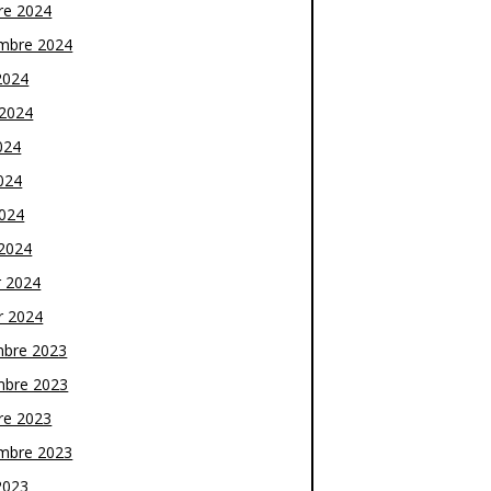
re 2024
mbre 2024
2024
t 2024
024
024
2024
2024
r 2024
r 2024
bre 2023
bre 2023
re 2023
mbre 2023
2023