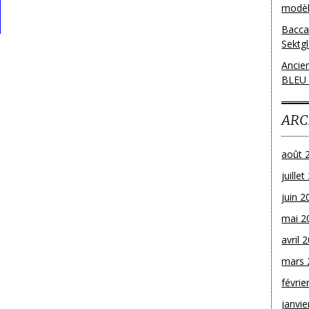
modèl
Bacca
Sektg
Ancie
BLEU
ARC
août 
juille
juin 2
mai 2
avril 
mars 
févrie
janvie