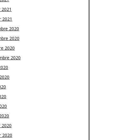
r 2021
r 2021
bre 2020
bre 2020
re 2020
mbre 2020
2020
t 2020
020
020
2020
2020
r 2020
r 2020