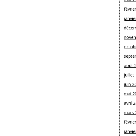
févrie
janvie
décem
novem
octob
septe
août 
juille
juin 2
mai 2
avril 
mars 
févrie
janvie