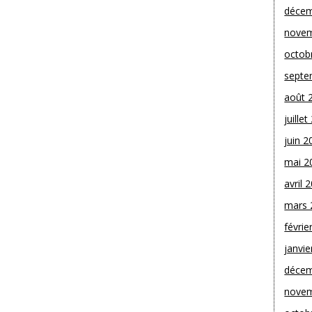
décem
novem
octob
septe
août 
juille
juin 2
mai 2
avril 
mars 
févrie
janvie
décem
novem