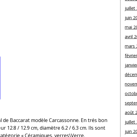
juille
juin 2
mai 2
avril 
mars 
févrie
janvie
décem
novem
octob
septe
août 
tal de Baccarat modèle Carcassonne. En trés bon
juille
r 12.8 / 12.9 cm, diamètre 6.2 / 6.3 cm. Ils sont
juin 2
 catégorie « Céramiques, verres\Verre,