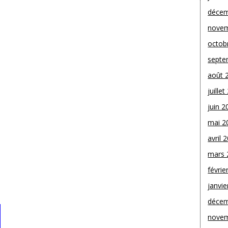
décem
novem
octob
septe
août 
juille
juin 2
mai 2
avril 
mars 
févrie
janvie
décem
novem