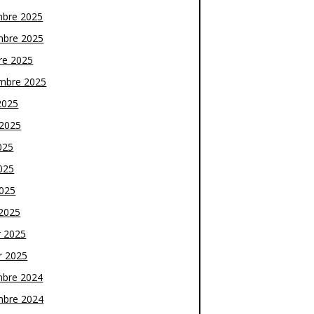
bre 2025
bre 2025
re 2025
mbre 2025
2025
t 2025
025
025
2025
2025
r 2025
r 2025
bre 2024
bre 2024