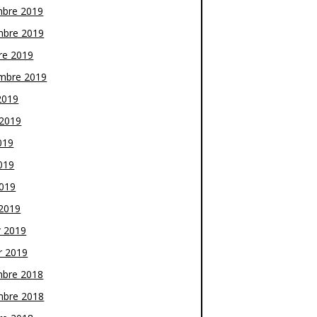
bre 2019
bre 2019
re 2019
mbre 2019
2019
t 2019
019
019
2019
2019
r 2019
r 2019
bre 2018
bre 2018