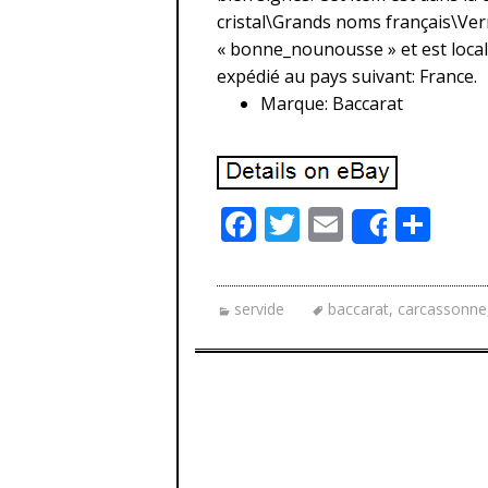
cristal\Grands noms français\Verre
« bonne_nounousse » et est locali
expédié au pays suivant: France.
Marque: Baccarat
F
T
E
P
Share
ac
w
m
ar
e
itt
ai
ta
servide
baccarat
,
carcassonne
b
er
l
g
o
er
o
k