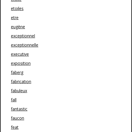
etoiles
etre
eugène
exceptionnel
exceptionnelle
executive
exposition
faberg
fabrication
fabuleux
fall
fantastic
faucon
feat