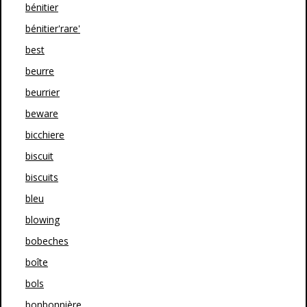
bénitier
bénitier'rare'
best
beurre
beurrier
beware
bicchiere
biscuit
biscuits
bleu
blowing
bobeches
boîte
bols
bonbonnière