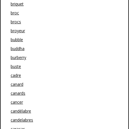
briquet
broc
brocs
broyeur
bubble
buddha
burberry
buste
cadre
canard
canards
cancer
candélabre
candelabres
caracas