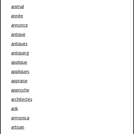
animal
année
annonce
antique
antiques
antiquing
applique
appliques
appraise
approche
architectes
arik
armonica
artisan