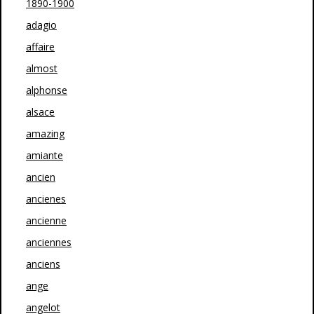
1890-1900
adagio
affaire
almost
alphonse
alsace
amazing
amiante
ancien
ancienes
ancienne
anciennes
anciens
ange
angelot