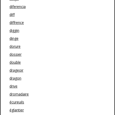
diferencia
diff
diffrence
diggin
dinge
dorure
dossier
double
drageoir
dragon
drive
dromadaire
écureuils
églantier