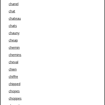
chanel
chat
chateau
chats
chauny
cheap
chemin
chemins
cheval
chien
chiffre
chipped
chopes
choppes