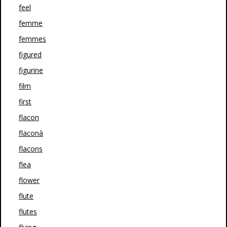
feel
femme
femmes
figured
figurine
film
first
flacon
flaconà
flacons
flea
flower
flute
flutes