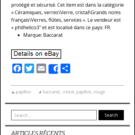
protégé et sécurisé. Cet item est dans la catégorie
« Céramiques, verres\Verre, cristal\Grands noms
français\Verres, flûtes, services ». Le vendeur est
« philhelico3″ et est localisé dans ce pays: FR.
Marque: Baccarat
F
T
E
P
Share
ac
w
m
ar
e
itt
ai
ta
papillon
baccarat
,
cristal
,
papillon
,
rouge
b
er
l
g
o
er
o
Search
k
ARTICLES RÉCENTS