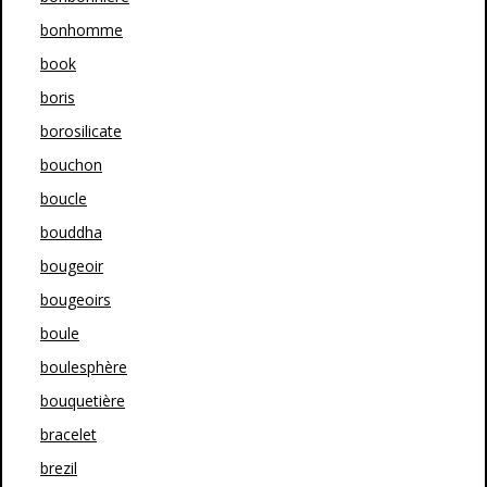
bonhomme
book
boris
borosilicate
bouchon
boucle
bouddha
bougeoir
bougeoirs
boule
boulesphère
bouquetière
bracelet
brezil