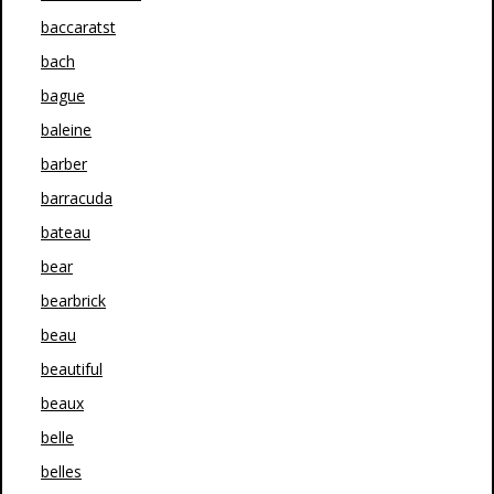
baccaratst
bach
bague
baleine
barber
barracuda
bateau
bear
bearbrick
beau
beautiful
beaux
belle
belles