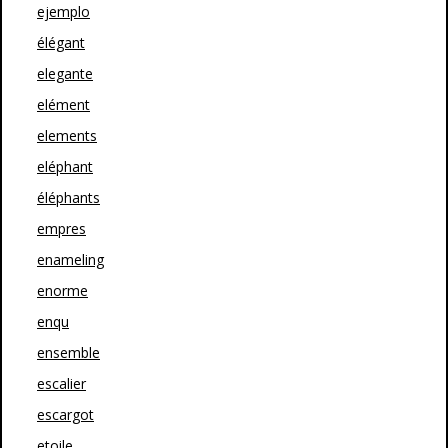
ejemplo
élégant
elegante
elément
elements
eléphant
éléphants
empres
enameling
enorme
enqu
ensemble
escalier
escargot
etoile