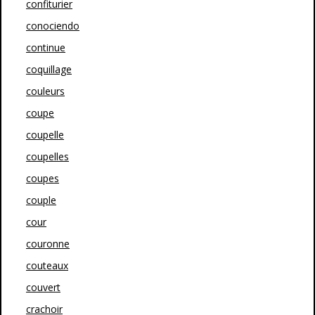
confiturier
conociendo
continue
coquillage
couleurs
coupe
coupelle
coupelles
coupes
couple
cour
couronne
couteaux
couvert
crachoir