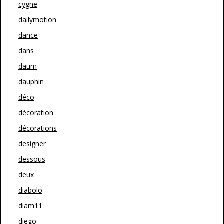
cygne
dailymotion
dance
dans
daum
dauphin
déco
décoration
décorations
designer
dessous
deux
diabolo
diam11
diego