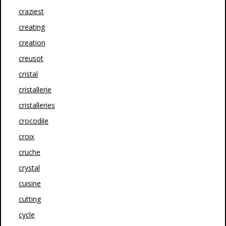
craziest
creating
creation
creusot
cristal
cristallerie
cristalleries
crocodile
croix
cruche
crystal
cuisine
cutting
cycle