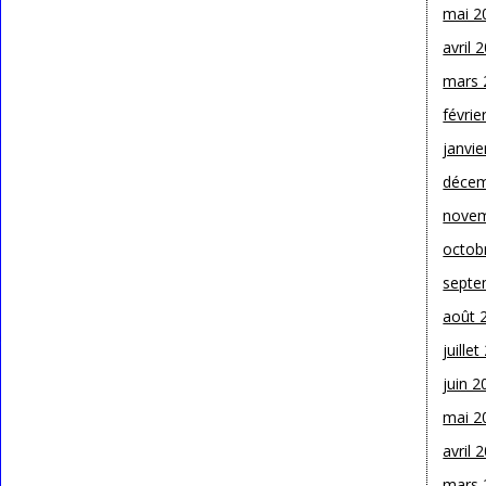
mai 2
avril 
mars 
févrie
janvie
décem
novem
octob
septe
août 
juille
juin 2
mai 2
avril 
mars 