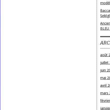
modèl
Bacca
Sektg
Ancie
BLEU
ARC
août 
juille
juin 2
mai 2
avril 
mars 
févrie
janvie