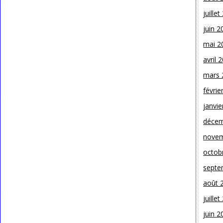
juille
juin 2
mai 2
avril 
mars 
févrie
janvie
décem
novem
octob
septe
août 
juille
juin 2