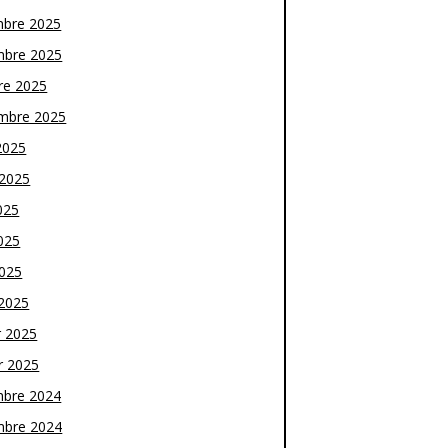
bre 2025
bre 2025
re 2025
mbre 2025
2025
t 2025
025
025
2025
2025
r 2025
r 2025
bre 2024
bre 2024