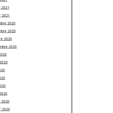
r 2021
r 2021
bre 2020
bre 2020
re 2020
mbre 2020
2020
t 2020
020
020
2020
2020
r 2020
r 2020