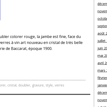
décem
novem
octob
septe
août 
ubler colorer rouge, la jambe est fine, face du
juille
 verres à vin art nouveau en cristal de très belle
lerie de Baccarat, époque 1900.
juin 2
mai 2
avril 
mars 
févrie
orer
,
cristal
,
doubler
,
gravure
,
style
,
verres
janvie
décem
novem