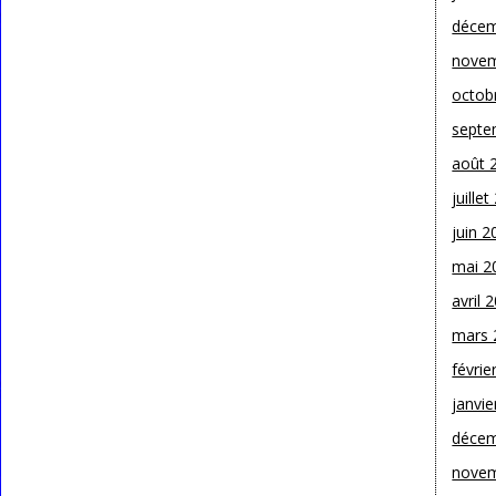
décem
novem
octob
septe
août 
juille
juin 2
mai 2
avril 
mars 
févrie
janvie
décem
novem