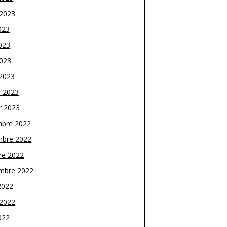
t 2023
023
023
2023
2023
r 2023
r 2023
bre 2022
bre 2022
re 2022
mbre 2022
2022
t 2022
022