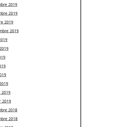
bre 2019
bre 2019
re 2019
mbre 2019
2019
t 2019
019
019
2019
2019
r 2019
r 2019
bre 2018
bre 2018