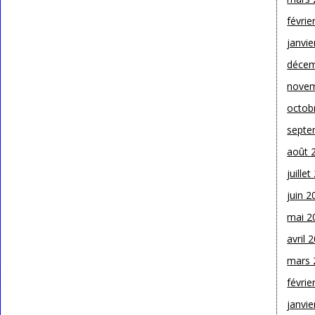
févrie
janvie
décem
novem
octob
septe
août 
juille
juin 2
mai 2
avril 
mars 
févrie
janvie