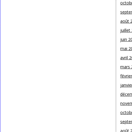
octob
septe
août 
juille
juin 2
mai 2
avril 
mars 
févrie
janvie
décem
novem
octob
septe
août 