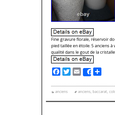
Fine gravure florale, réservoir do
pied taillée en étoile. 5 anciens à
qualité dans le gout de la cristal
F
T
E
P
Share
ac
w
m
ar
e
itt
ai
ta
anciens
anciens
,
baccarat
,
col
b
er
l
g
o
er
o