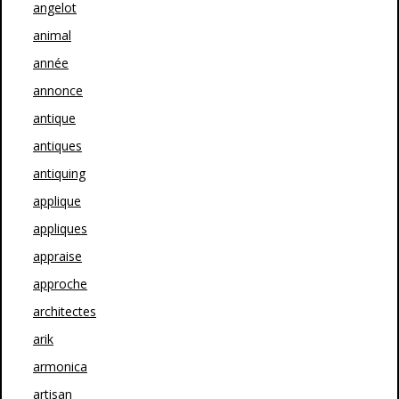
angelot
animal
année
annonce
antique
antiques
antiquing
applique
appliques
appraise
approche
architectes
arik
armonica
artisan