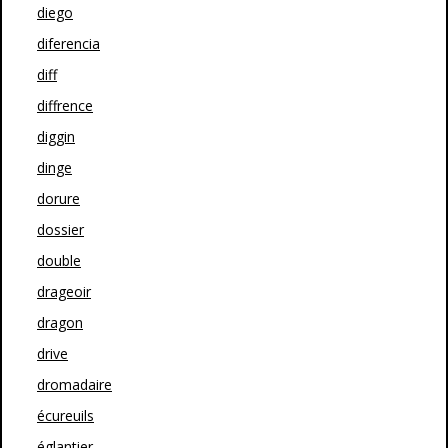
diego
diferencia
diff
diffrence
diggin
dinge
dorure
dossier
double
drageoir
dragon
drive
dromadaire
écureuils
églantier