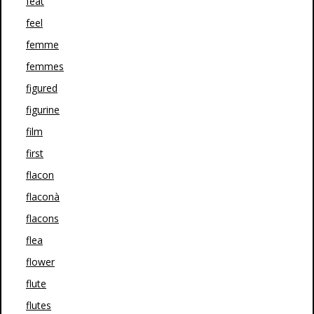
feat
feel
femme
femmes
figured
figurine
film
first
flacon
flaconà
flacons
flea
flower
flute
flutes