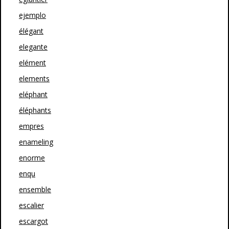
ejemplo
élégant
elegante
elément
elements
eléphant
éléphants
empres
enameling
enorme
enqu
ensemble
escalier
escargot