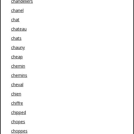
chandeliers
chanel
chat
chateau
chats
chauny
cheap
chemin
chemins
cheval
chien
chiffre
chipped
chopes
choppes