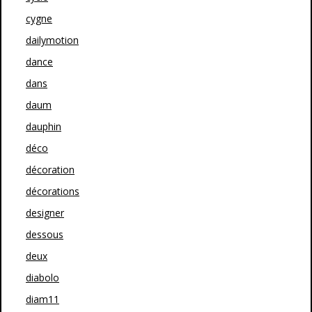
cygne
dailymotion
dance
dans
daum
dauphin
déco
décoration
décorations
designer
dessous
deux
diabolo
diam11