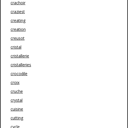
crachoir
craziest
creating
creation
creusot
cristal
cristallerie
cristalleries
crocodile
croix
cruche
crystal
cuisine
cutting
cycle