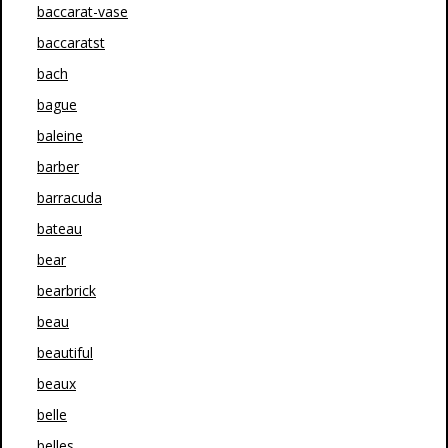
baccarat-vase
baccaratst
bach
bague
baleine
barber
barracuda
bateau
bear
bearbrick
beau
beautiful
beaux
belle
belles