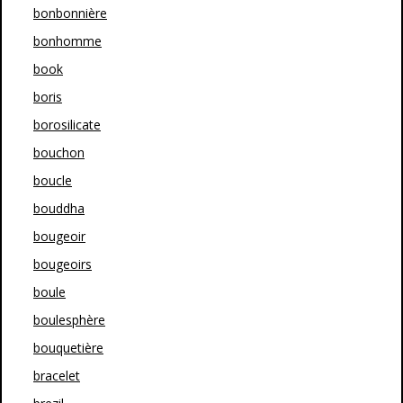
bonbonnière
bonhomme
book
boris
borosilicate
bouchon
boucle
bouddha
bougeoir
bougeoirs
boule
boulesphère
bouquetière
bracelet