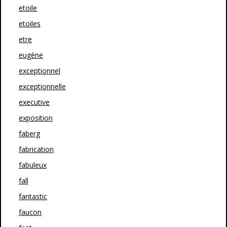
etoile
etoiles
etre
eugène
exceptionnel
exceptionnelle
executive
exposition
faberg
fabrication
fabuleux
fall
fantastic
faucon