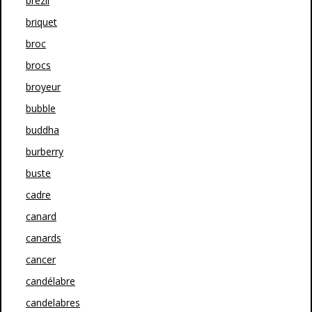
brezil
briquet
broc
brocs
broyeur
bubble
buddha
burberry
buste
cadre
canard
canards
cancer
candélabre
candelabres