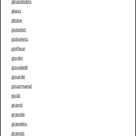
girandoles
glass
globe
gobelet
gobelets
golfeur
goobr
goodwill
gourde
gourmand
goût
grand
grande
grandes
grands