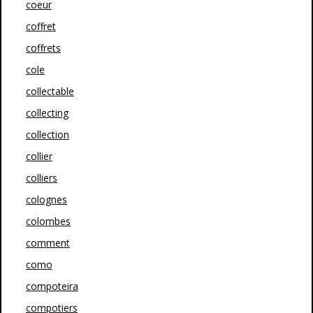
coeur
coffret
coffrets
cole
collectable
collecting
collection
collier
colliers
colognes
colombes
comment
como
compoteira
compotiers