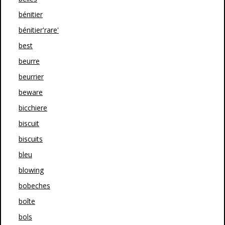
bénitier
bénitier'rare'
best
beurre
beurrier
beware
bicchiere
biscuit
biscuits
bleu
blowing
bobeches
boîte
bols