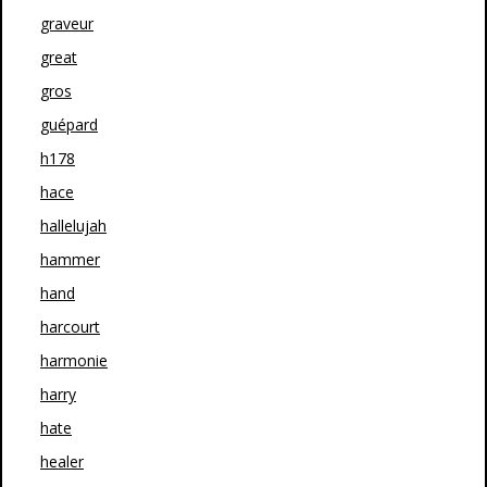
graveur
great
gros
guépard
h178
hace
hallelujah
hammer
hand
harcourt
harmonie
harry
hate
healer