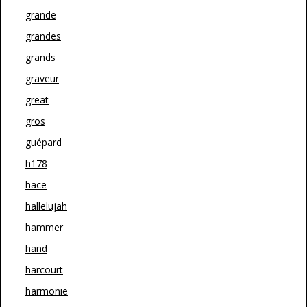
grande
grandes
grands
graveur
great
gros
guépard
h178
hace
hallelujah
hammer
hand
harcourt
harmonie