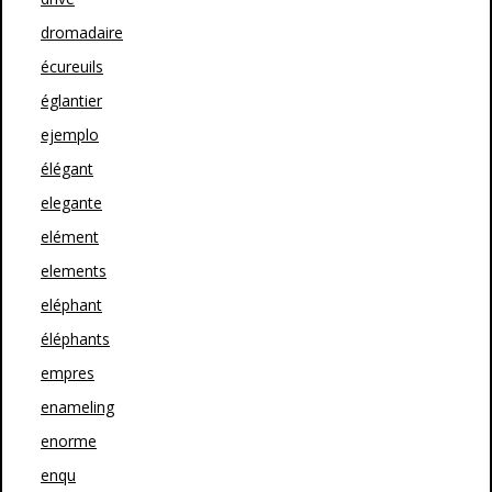
dromadaire
écureuils
églantier
ejemplo
élégant
elegante
elément
elements
eléphant
éléphants
empres
enameling
enorme
enqu