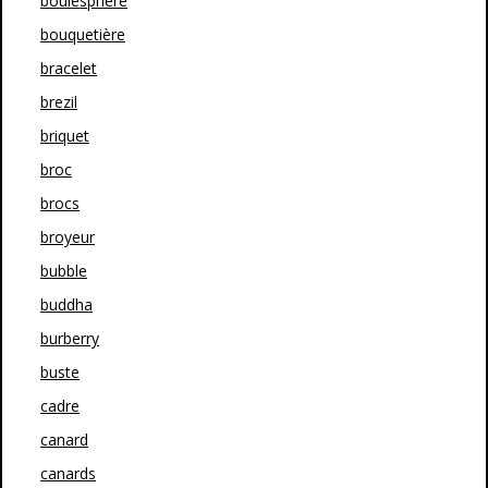
boulesphère
bouquetière
bracelet
brezil
briquet
broc
brocs
broyeur
bubble
buddha
burberry
buste
cadre
canard
canards