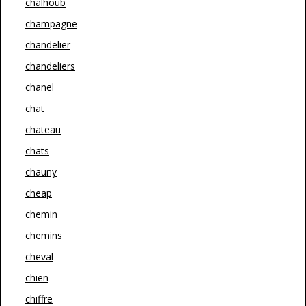
chalhoub
champagne
chandelier
chandeliers
chanel
chat
chateau
chats
chauny
cheap
chemin
chemins
cheval
chien
chiffre