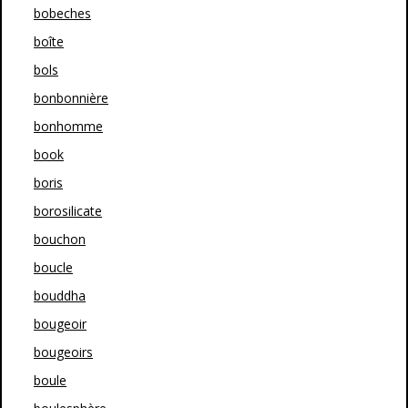
bobeches
boîte
bols
bonbonnière
bonhomme
book
boris
borosilicate
bouchon
boucle
bouddha
bougeoir
bougeoirs
boule