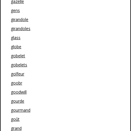
gazelle
gens
girandole
girandoles
glass
globe
gobelet
gobelets
golfeur
goobr
goodwill
gourde
gourmand
goût
grand