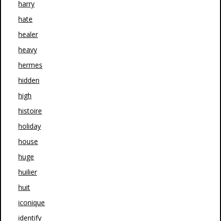
harry
hate
healer
heavy
hermes
hidden
high
histoire
holiday
house
huge
huilier
huit
iconique
identify