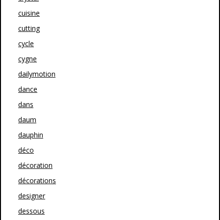
cuisine
cutting
cycle
cygne
dailymotion
dance
dans
daum
dauphin
déco
décoration
décorations
designer
dessous