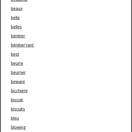
beaux
belle
belles
bénitier
bénitier'rare'
best
beurre
beurrier
beware
bicchiere
biscuit
biscuits
bleu
blowing