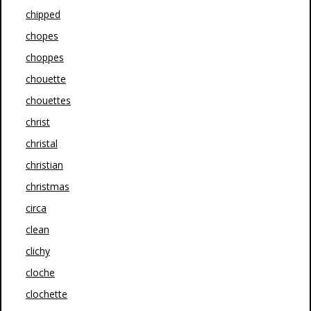
chipped
chopes
choppes
chouette
chouettes
christ
christal
christian
christmas
circa
clean
clichy
cloche
clochette