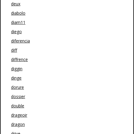
deux
diabolo
diam11
diego
diferencia
diff
diffrence
diggin
dinge
dorure
dossier
double
drageoir
dragon
drive