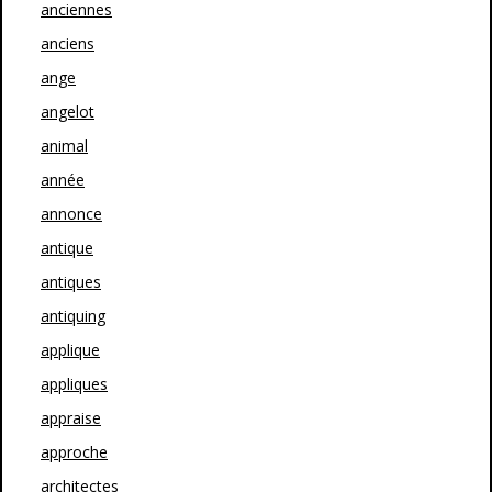
anciennes
anciens
ange
angelot
animal
année
annonce
antique
antiques
antiquing
applique
appliques
appraise
approche
architectes