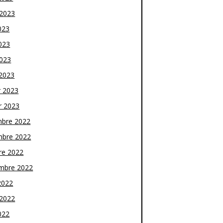
t 2023
023
023
2023
2023
r 2023
r 2023
bre 2022
bre 2022
re 2022
mbre 2022
2022
t 2022
022