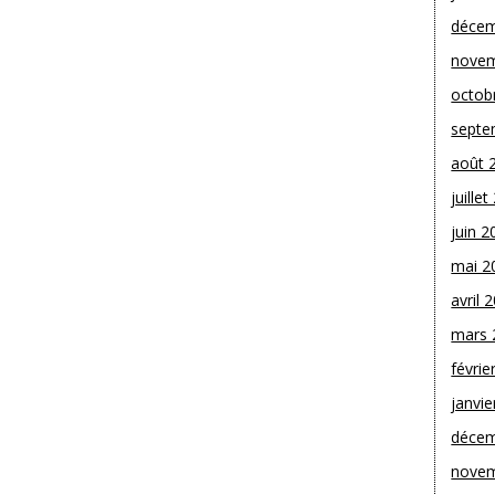
décem
novem
octob
septe
août 
juille
juin 2
mai 2
avril 
mars 
févrie
janvie
décem
novem