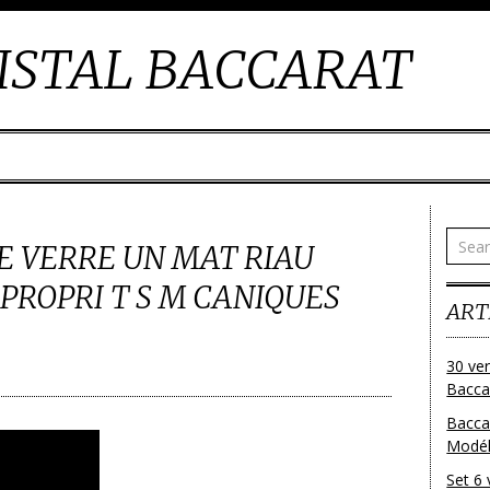
ISTAL BACCARAT
E VERRE UN MAT RIAU
PROPRI T S M CANIQUES
ART
30 ver
Baccar
Bacca
Modéle
Set 6 