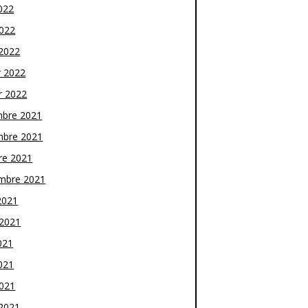
022
2022
2022
r 2022
r 2022
bre 2021
bre 2021
re 2021
mbre 2021
2021
t 2021
021
021
2021
2021