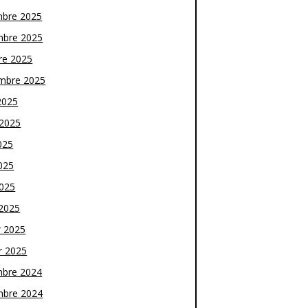
bre 2025
bre 2025
re 2025
mbre 2025
2025
t 2025
025
025
2025
2025
r 2025
r 2025
bre 2024
bre 2024