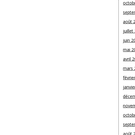
octob
septe
août 
juille
juin 2
mai 2
avril 
mars 
févrie
janvie
décem
novem
octob
septe
août 