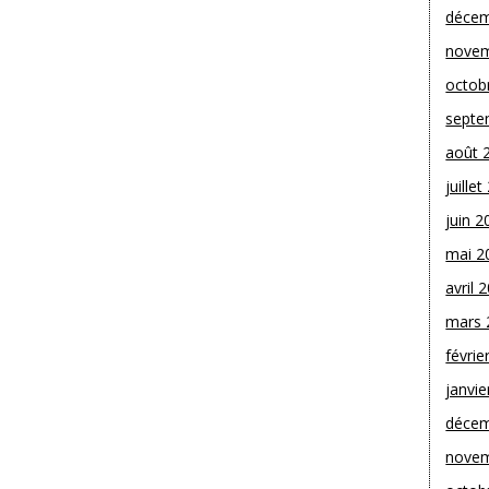
décem
novem
octob
septe
août 
juille
juin 2
mai 2
avril 
mars 
févrie
janvie
décem
novem