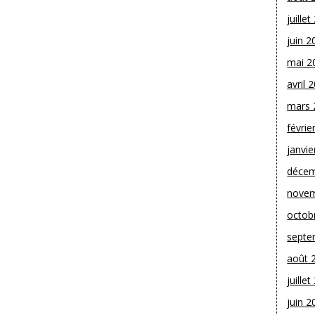
juille
juin 2
mai 2
avril 
mars 
févrie
janvie
décem
novem
octob
septe
août 
juille
juin 2