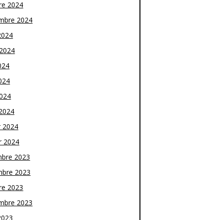
re 2024
mbre 2024
2024
t 2024
024
024
2024
2024
r 2024
r 2024
bre 2023
bre 2023
re 2023
mbre 2023
2023