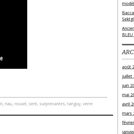
modèl
Bacca
Sektg
Ancie
BLEU
ARC
août 
juille
juin 2
mai 2
ri
,
riau
,
rouxel
,
sent
,
surprenantes
,
tanguy
,
verre
avril 
mars 
févrie
janvie