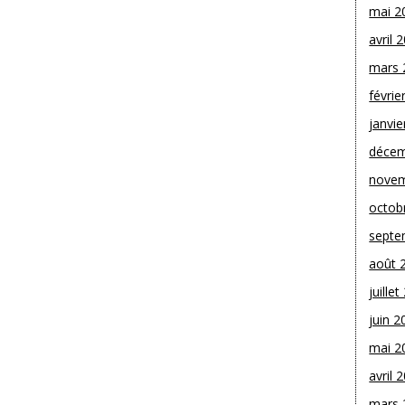
mai 2
avril 
mars 
févrie
janvie
décem
novem
octob
septe
août 
juille
juin 2
mai 2
avril 
mars 