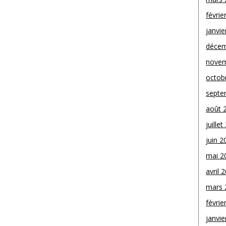
févrie
janvie
décem
novem
octob
septe
août 
juille
juin 2
mai 2
avril 
mars 
févrie
janvie