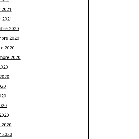
r 2021
r 2021
bre 2020
bre 2020
re 2020
mbre 2020
2020
t 2020
020
020
2020
2020
r 2020
r 2020