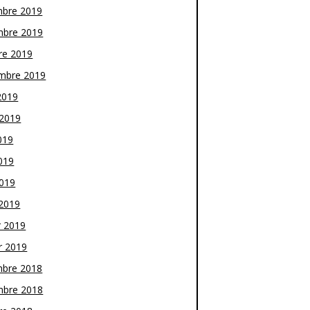
bre 2019
bre 2019
re 2019
mbre 2019
2019
t 2019
019
019
2019
2019
r 2019
r 2019
bre 2018
bre 2018