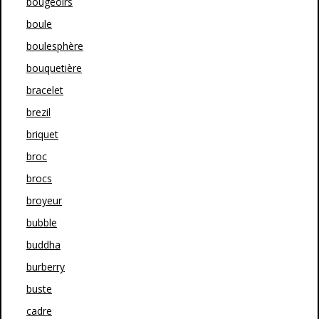
bougeoirs
boule
boulesphère
bouquetière
bracelet
brezil
briquet
broc
brocs
broyeur
bubble
buddha
burberry
buste
cadre