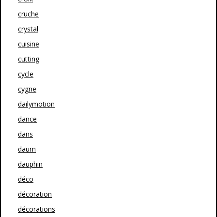
cruche
crystal
cuisine
cutting
cycle
cygne
dailymotion
dance
dans
daum
dauphin
déco
décoration
décorations