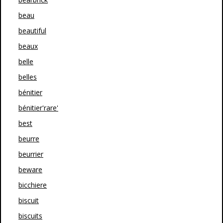
beau
beautiful
beaux
belle
belles
bénitier
bénitier'rare'
best
beurre
beurrier
beware
bicchiere
biscuit
biscuits