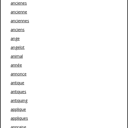
ancienes
ancienne
anciennes
anciens
ange
angelot
animal
année
annonce
antique
antiques
antiquing
applique
appliques
appraise