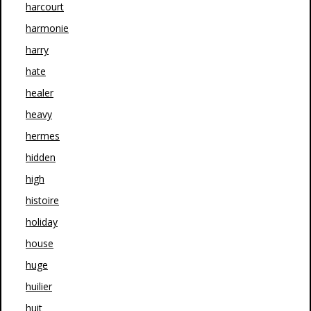
harcourt
harmonie
harry
hate
healer
heavy
hermes
hidden
high
histoire
holiday
house
huge
huilier
huit