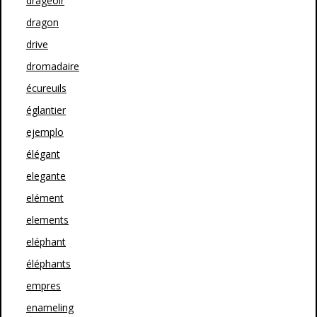
drageoir
dragon
drive
dromadaire
écureuils
églantier
ejemplo
élégant
elegante
elément
elements
eléphant
éléphants
empres
enameling