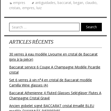
empres
antiguidades
,
baccarat
,
began
,
claudio
,
b
er
l
g
cristais
,
empres
,
luiz
o
er
o
Search
k
ARTICLES RÉCENTS
30 verres à eau modèle Livourne en cristal de Baccarat
(prix à la pièce)
Baccarat service 6 Coupe A Champagne Modéle Picardie
cristal
Set 6 verres à vin n°4 en cristal de Baccarat modèle
Camilla Wine glasses (A)
Baccarat Athenienne 4 Fluted Glasses Sektgläser Flutes A
Champagne Cristal Gravé
Ancien gobelet signé BACCARAT cristal émaillé BLEU
modèle DIAMANTS PIERRERIES