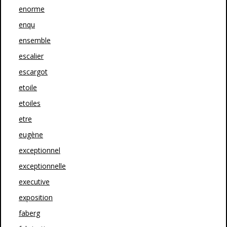
enorme
enqu
ensemble
escalier
escargot
etoile
etoiles
etre
eugène
exceptionnel
exceptionnelle
executive
exposition
faberg