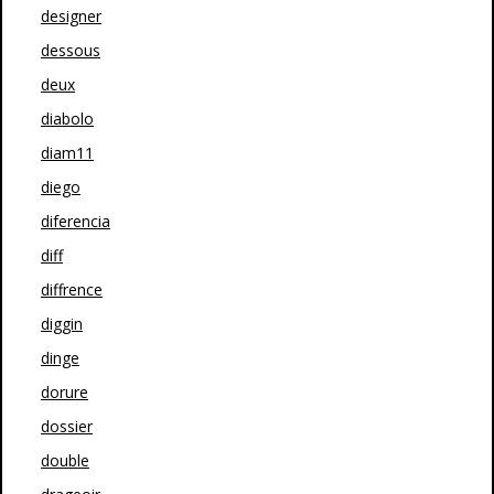
designer
dessous
deux
diabolo
diam11
diego
diferencia
diff
diffrence
diggin
dinge
dorure
dossier
double