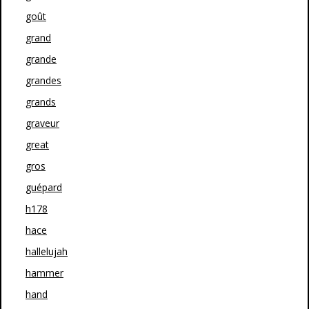
goût
grand
grande
grandes
grands
graveur
great
gros
guépard
h178
hace
hallelujah
hammer
hand