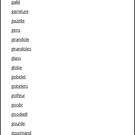
gallé
garniture
gazelle
gens
girandole
girandoles
glass
globe
gobelet
gobelets
golfeur
goobr
goodwill
gourde
gourmand