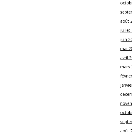
octob
septe
août 
juille
juin 2
mai 2
avril 
mars 
févrie
janvie
décem
novem
octob
septe
août 