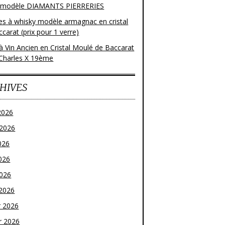
 modèle DIAMANTS PIERRERIES
res à whisky modèle armagnac en cristal
carat (prix pour 1 verre)
à Vin Ancien en Cristal Moulé de Baccarat
Charles X 19ème
HIVES
2026
t 2026
026
026
2026
2026
r 2026
r 2026