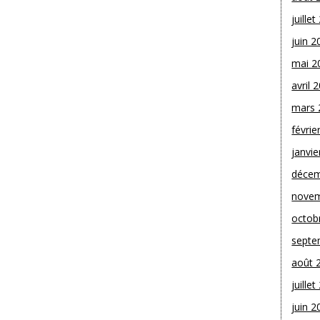
juille
juin 2
mai 2
avril 
mars 
févrie
janvie
décem
novem
octob
septe
août 
juille
juin 2