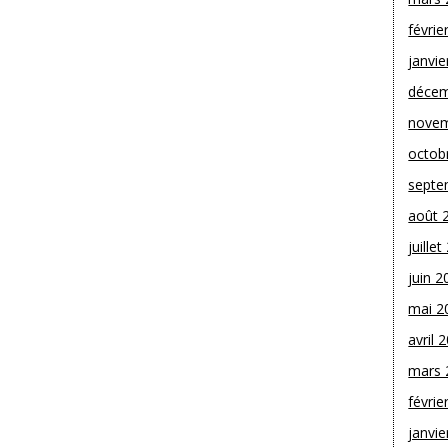
févrie
janvie
décem
novem
octob
septe
août 
juille
juin 2
mai 2
avril 
mars 
févrie
janvie