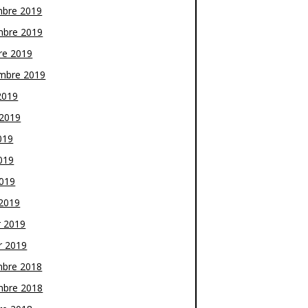
bre 2019
bre 2019
re 2019
mbre 2019
2019
t 2019
019
019
2019
2019
r 2019
r 2019
bre 2018
bre 2018