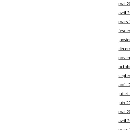
mai 2
avril 
mars 
févrie
janvie
décem
novem
octob
septe
août 
juille
juin 2
mai 2
avril 
mars 