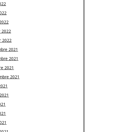
022
2022
2022
r 2022
r 2022
bre 2021
bre 2021
re 2021
mbre 2021
2021
t 2021
021
021
2021
2021