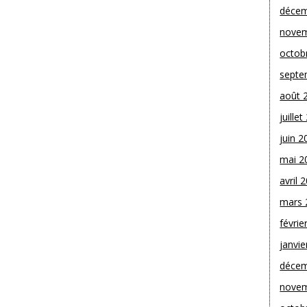
décem
novem
octob
septe
août 
juille
juin 2
mai 2
avril 
mars 
févrie
janvie
décem
novem