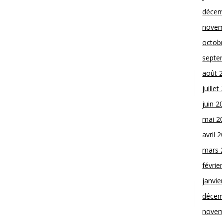
décem
novem
octob
septe
août 
juille
juin 2
mai 2
avril 
mars 
févrie
janvie
décem
novem