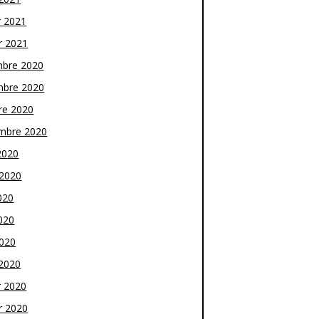
r 2021
r 2021
bre 2020
bre 2020
re 2020
mbre 2020
2020
t 2020
020
020
2020
2020
r 2020
r 2020