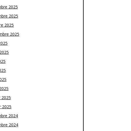
bre 2025
bre 2025
re 2025
mbre 2025
2025
t 2025
025
025
2025
2025
r 2025
r 2025
bre 2024
bre 2024