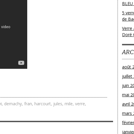
BLEU
5 ver
de Bac
Verre 
Doré 
ARC
août 
juille
juin 2
mai 2
vi
,
demachy
,
fran
,
harcourt
,
jules
,
mile
,
verre
,
avril 
mars 
févrie
janvie