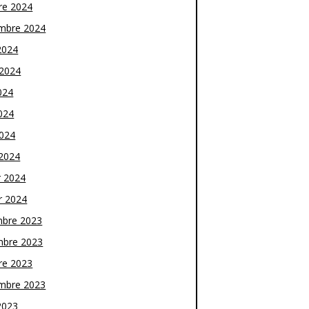
re 2024
mbre 2024
2024
t 2024
024
024
2024
2024
r 2024
r 2024
bre 2023
bre 2023
re 2023
mbre 2023
2023