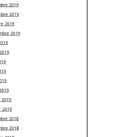
bre 2019
bre 2019
re 2019
mbre 2019
2019
t 2019
019
019
2019
2019
r 2019
r 2019
bre 2018
bre 2018