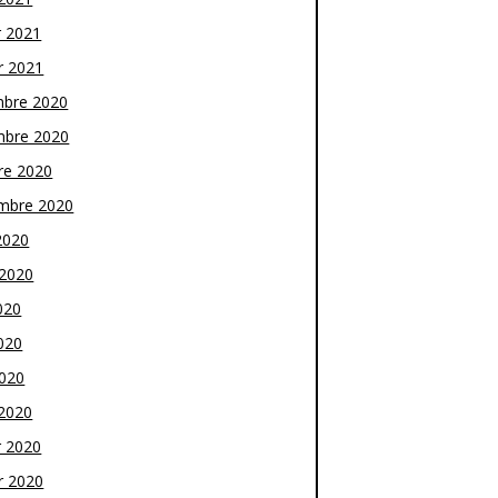
r 2021
r 2021
bre 2020
bre 2020
re 2020
mbre 2020
2020
t 2020
020
020
2020
2020
r 2020
r 2020