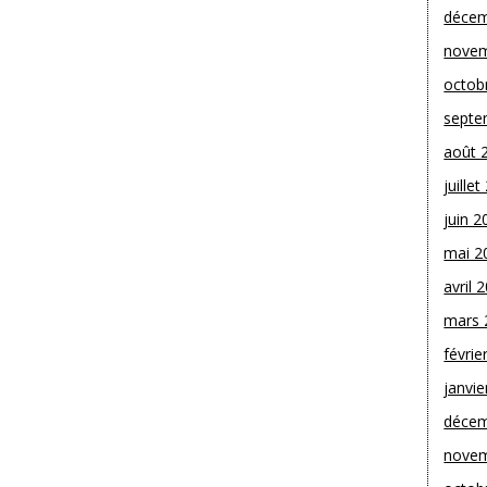
décem
novem
octob
septe
août 
juille
juin 2
mai 2
avril 
mars 
févrie
janvie
décem
novem