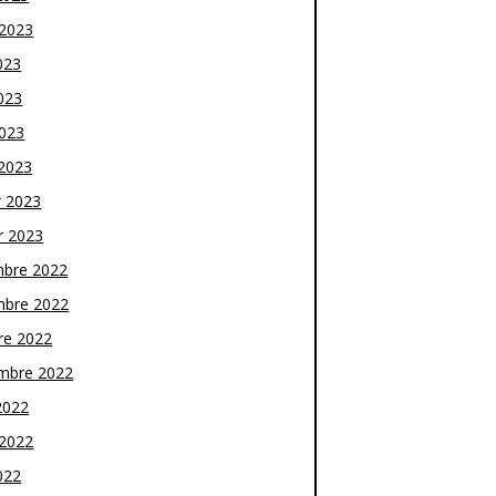
t 2023
023
023
2023
2023
r 2023
r 2023
bre 2022
bre 2022
re 2022
mbre 2022
2022
t 2022
022