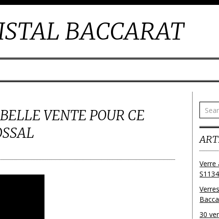
ISTAL BACCARAT
 BELLE VENTE POUR CE
OSSAL
ART
Verre 
S1134
Verres
Bacca
30 ver