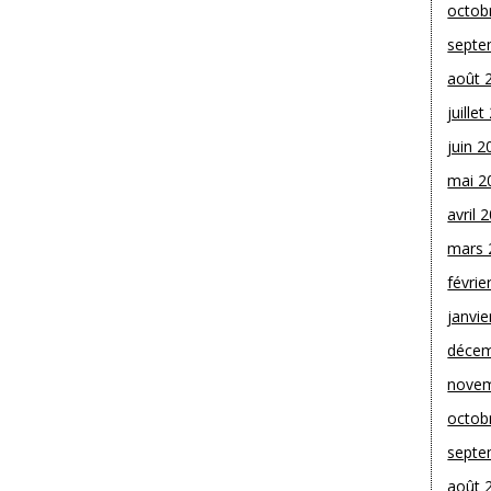
octob
septe
août 
juille
juin 2
mai 2
avril 
mars 
févrie
janvie
décem
novem
octob
septe
août 