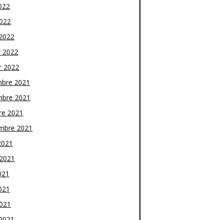
022
2022
2022
r 2022
r 2022
bre 2021
bre 2021
re 2021
mbre 2021
2021
t 2021
021
021
2021
2021