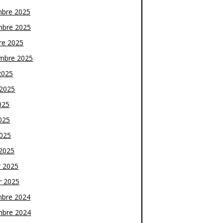
bre 2025
bre 2025
re 2025
mbre 2025
2025
t 2025
025
025
2025
2025
r 2025
r 2025
bre 2024
bre 2024