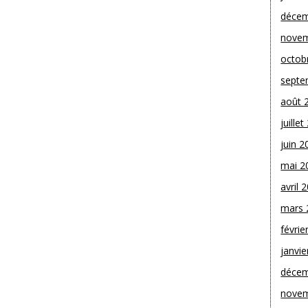
décem
novem
octob
septe
août 
juille
juin 2
mai 2
avril 
mars 
févrie
janvie
décem
novem