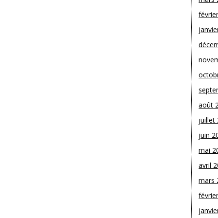
févrie
janvie
décem
novem
octob
septe
août 
juille
juin 2
mai 2
avril 
mars 
févrie
janvie