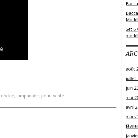
Baccar
Bacca
Modéle
Set 6 
modèl
ARC
août 
juille
juin 2
conclue
,
lampadaire
,
pour
,
vente
mai 2
avril 
mars 
févrie
janvie