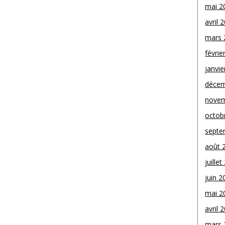
mai 2
avril 
mars 
févrie
janvie
décem
novem
octob
septe
août 
juille
juin 2
mai 2
avril 
mars 