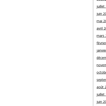
juille
juin 2
mai 2
avril 
mars 
févrie
janvie
décem
novem
octob
septe
août 
juille
juin 2