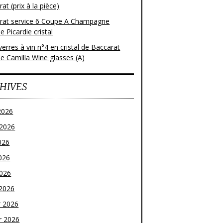
at (prix à la pièce)
rat service 6 Coupe A Champagne
 Picardie cristal
verres à vin n°4 en cristal de Baccarat
e Camilla Wine glasses (A)
HIVES
2026
t 2026
026
026
2026
2026
r 2026
r 2026